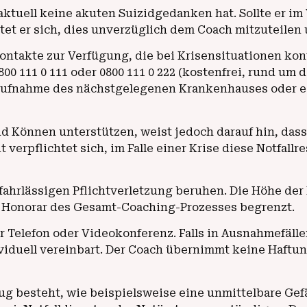
r aktuell keine akuten Suizidgedanken hat. Sollte er 
et er sich, dies unverzüglich dem Coach mitzuteilen 
kontakte zur Verfügung, die bei Krisensituationen kon
0 111 0 111 oder 0800 111 0 222 (kostenfrei, rund um d
taufnahme des nächstgelegenen Krankenhauses oder ei
 Können unterstützen, weist jedoch darauf hin, dass
verpflichtet sich, im Falle einer Krise diese Notfall
b fahrlässigen Pflichtverletzung beruhen. Die Höhe der
te Honorar des Gesamt-Coaching-Prozesses begrenzt.
r Telefon oder Videokonferenz. Falls in Ausnahmefällen
ividuell vereinbart. Der Coach übernimmt keine Haftu
rzug besteht, wie beispielsweise eine unmittelbare G